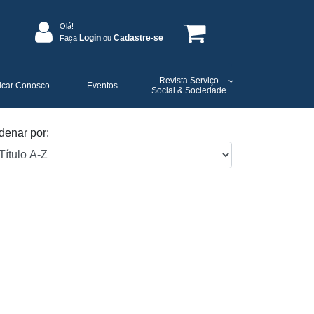
Olá!
Login
Cadastre-se
Faça
ou
Revista Serviço
icar Conosco
Eventos
Social & Sociedade
denar por: