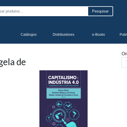
Pesquisar
Catálogos
Distribuidores
e-Books
Publ
Or
gela de