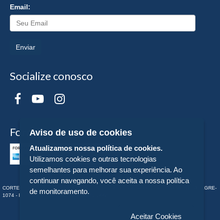
Email:
Enviar
Socialize conosco
Formas de Pagamento
Aviso de uso de cookies
Atualizamos nossa política de cookies.
Utilizamos cookies e outras tecnologias
semelhantes para melhorar sua experiência. Ao
continuar navegando, você aceita a nossa política
CORTEZ EDITORA E LIVRARIA LTDA - CNPJ n° 43.003.409/0001-74 - RUA MONTE ALEGRE-
de monitoramento.
1074 - PERDIZES - SP - Tel:. (11) 98549-2448
Aceitar Cookies