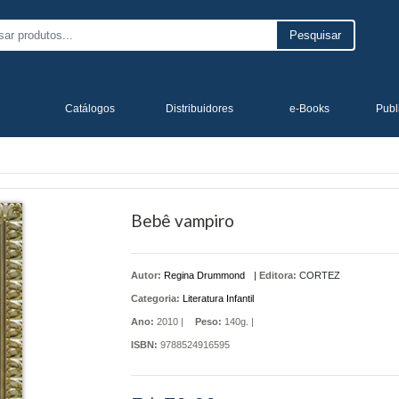
Pesquisar
Catálogos
Distribuidores
e-Books
Publ
Bebê vampiro
Autor:
Regina Drummond
|
Editora:
CORTEZ
Categoria:
Literatura Infantil
Ano:
2010 |
Peso:
140g. |
ISBN:
9788524916595