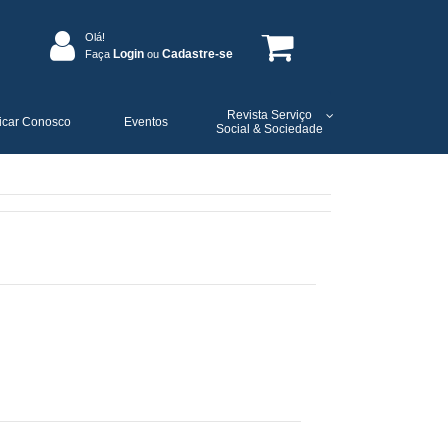
Olá!
Login
Cadastre-se
Faça
ou
Revista Serviço
icar Conosco
Eventos
Social & Sociedade