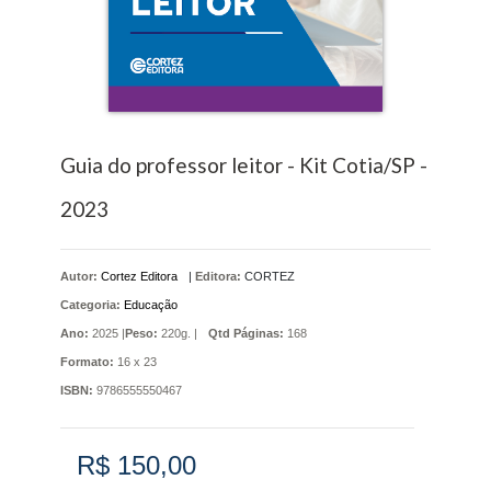
Guia do professor leitor - Kit Cotia/SP -
2023
Autor:
Cortez Editora
|
Editora:
CORTEZ
Categoria:
Educação
Ano:
2025 |
Peso:
220g. |
Qtd Páginas:
168
Formato:
16 x 23
ISBN:
9786555550467
R$ 150,00