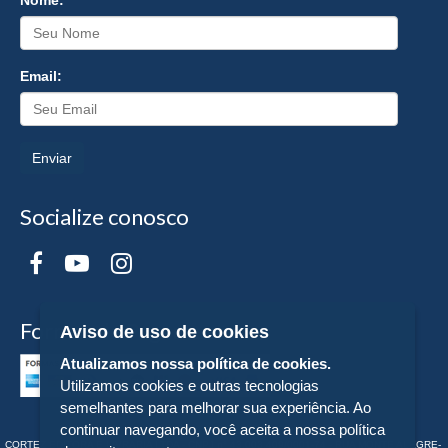
Email:
Enviar
Socialize conosco
Formas de Pagamento
Aviso de uso de cookies
Atualizamos nossa política de cookies.
Utilizamos cookies e outras tecnologias
semelhantes para melhorar sua experiência. Ao
continuar navegando, você aceita a nossa política
CORTEZ EDITORA E LIVRARIA LTDA - CNPJ n° 43.003.409/0001-74 - RUA MONTE ALEGRE-