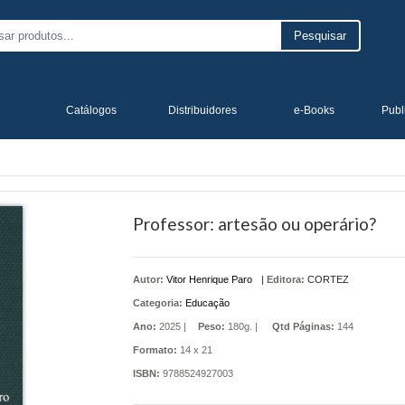
Pesquisar
Catálogos
Distribuidores
e-Books
Publ
Professor: artesão ou operário?
Autor:
Vitor Henrique Paro
|
Editora:
CORTEZ
Categoria:
Educação
Ano:
2025 |
Peso:
180g. |
Qtd Páginas:
144
Formato:
14 x 21
ISBN:
9788524927003