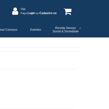
Olá!
Login
Cadastre-se
Faça
ou
Revista Serviço
icar Conosco
Eventos
Social & Sociedade