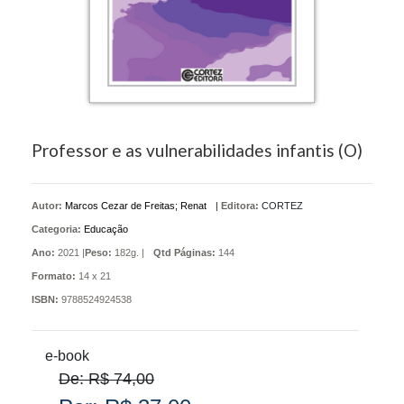
Professor e as vulnerabilidades infantis (O)
Autor:
Marcos Cezar de Freitas; Renat
|
Editora:
CORTEZ
Categoria:
Educação
Ano:
2021 |
Peso:
182g. |
Qtd Páginas:
144
Formato:
14 x 21
ISBN:
9788524924538
e-book
De: R$ 74,00