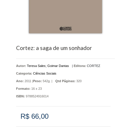
Cortez: a saga de um sonhador
Autor:
Teresa Sales; Goimar Dantas
|
Editora:
CORTEZ
Categoria:
Ciências Sociais
Ano:
2011 |
Peso:
542g. |
Qtd Páginas:
320
Formato:
16 x 23
ISBN:
9788524916014
R$ 66,00