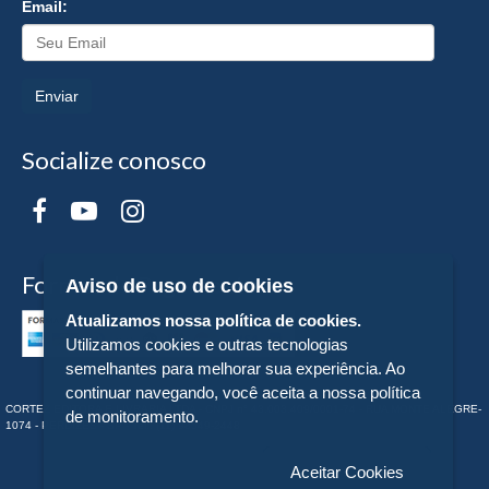
Email:
Enviar
Socialize conosco
Formas de Pagamento
Aviso de uso de cookies
Atualizamos nossa política de cookies.
Utilizamos cookies e outras tecnologias
semelhantes para melhorar sua experiência. Ao
continuar navegando, você aceita a nossa política
CORTEZ EDITORA E LIVRARIA LTDA - CNPJ n° 43.003.409/0001-74 - RUA MONTE ALEGRE-
de monitoramento.
1074 - PERDIZES - SP - Tel:. (11) 98549-2448
Aceitar Cookies