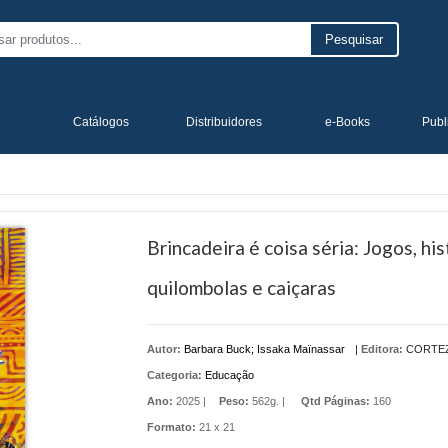
Pesquisar
Catálogos
Distribuidores
e-Books
Publ
Brincadeira é coisa séria: Jogos, hi
quilombolas e caiçaras
Autor:
Barbara Buck; Issaka Maïnassar
|
Editora:
CORTE
Categoria:
Educação
Ano:
2025 |
Peso:
562g. |
Qtd Páginas:
160
Formato:
21 x 21