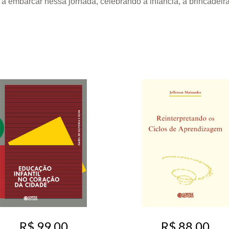
or a embarcar nessa jornada, celebrando a infância, a brincadeir
R$ 99,00
R$ 88,00