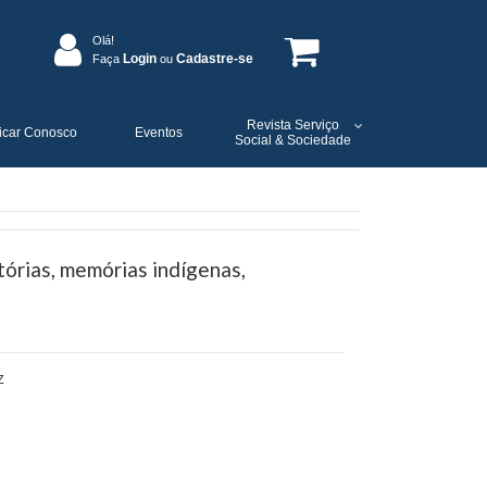
Olá!
Login
Cadastre-se
Faça
ou
Revista Serviço
icar Conosco
Eventos
Social & Sociedade
stórias, memórias indígenas,
Z