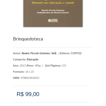
Brinquedoteca
Autor:
Beatriz Piccolo Gimenes; Sirlâ
|
Editora:
CORTEZ
Categoria:
Educação
Ano:
2013 |
Peso:
485g. |
Qtd Páginas:
272
Formato:
16 x 23
ISBN:
9788524918322
R$ 99,00