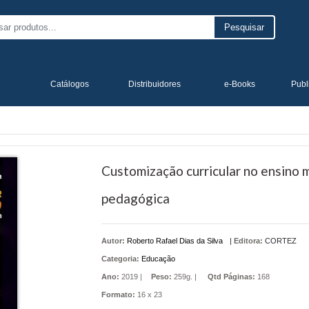
Pesquisar
Catálogos
Distribuidores
e-Books
Publ
Customização curricular no ensino 
pedagógica
Autor:
Roberto Rafael Dias da Silva
|
Editora:
CORTEZ
Categoria:
Educação
Ano:
2019 |
Peso:
259g. |
Qtd Páginas:
168
Formato:
16 x 23