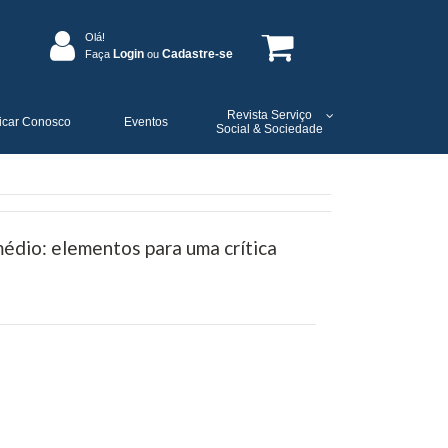
Olá!
Login
Cadastre-se
Faça
ou
Revista Serviço
icar Conosco
Eventos
Social & Sociedade
médio: elementos para uma crítica