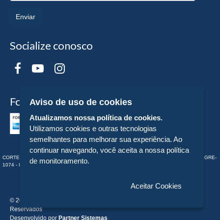
Enviar
Socialize conosco
Formas de Pagamento
Aviso de uso de cookies
Atualizamos nossa política de cookies.
Utilizamos cookies e outras tecnologias
semelhantes para melhorar sua experiência. Ao
continuar navegando, você aceita a nossa política
CORTEZ EDITORA E LIVRARIA LTDA - CNPJ n° 43.003.409/0001-74 - RUA MONTE ALEGRE-
de monitoramento.
1074 - PERDIZES - SP - Tel:. (11) 98549-2448
Aceitar Cookies
© 2026 CORTEZ EDITORA E LIVRARIA LTDA - Todos os Direitos
Reservados
Desenvolvido por
Partner Sistemas