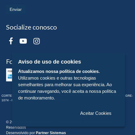
Enviar
Socialize conosco
Formas de Pagamento
Aviso de uso de cookies
Atualizamos nossa política de cookies.
Utilizamos cookies e outras tecnologias
semelhantes para melhorar sua experiência. Ao
continuar navegando, você aceita a nossa política
CORTEZ EDITORA E LIVRARIA LTDA - CNPJ n° 43.003.409/0001-74 - RUA MONTE ALEGRE-
de monitoramento.
1074 - PERDIZES - SP - Tel:. (11) 98549-2448
Aceitar Cookies
© 2026 CORTEZ EDITORA E LIVRARIA LTDA - Todos os Direitos
Reservados
Desenvolvido por
Partner Sistemas