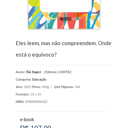
Eles leem, mas não compreendem. Onde
está o equívoco?
Autor:
Élie Bajard
|
Editora:
CORTEZ
Categoria:
Educação
Ano:
2023 |
Peso:
520g. |
Qtd Páginas:
344
Formato:
16 x 23
ISBN:
9786555550252
e-book