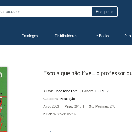
Pesquisar
Catálogos
Distribuidores
e-Books
Publ
Escola que não tive... o professor que
Autor:
Tiago Adão Lara
|
Editora:
CORTEZ
Categoria:
Educação
Ano:
2003 |
Peso:
294g. |
Qtd Páginas:
248
ISBN:
9788524905896