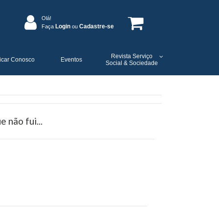
Olá!
Login
Cadastre-se
Faça
ou
Revista Serviço
icar Conosco
Eventos
Social & Sociedade
 não fui...