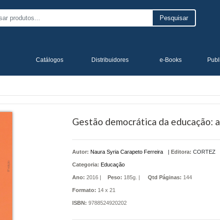
Pesquisar
Catálogos
Distribuidores
e-Books
Publ
Gestão democrática da educação: at
Autor:
Naura Syria Carapeto Ferreira
|
Editora:
CORTEZ
Categoria:
Educação
Ano:
2016 |
Peso:
185g. |
Qtd Páginas:
144
Formato:
14 x 21
ISBN:
9788524920202