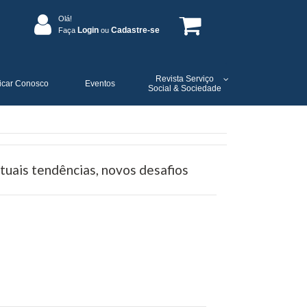
Olá!
Login
Cadastre-se
Faça
ou
Revista Serviço
icar Conosco
Eventos
Social & Sociedade
uais tendências, novos desafios