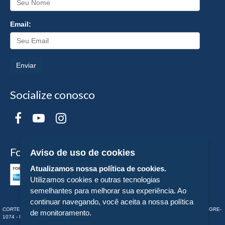
Email:
Enviar
Socialize conosco
Formas de Pagamento
Aviso de uso de cookies
Atualizamos nossa política de cookies.
Utilizamos cookies e outras tecnologias
semelhantes para melhorar sua experiência. Ao
continuar navegando, você aceita a nossa política
CORTEZ EDITORA E LIVRARIA LTDA - CNPJ n° 43.003.409/0001-74 - RUA MONTE ALEGRE-
de monitoramento.
1074 - PERDIZES - SP - Tel:. (11) 98549-2448