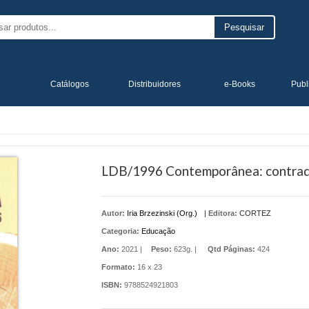
Pesquisar
Catálogos
Distribuidores
e-Books
Publ
LDB/1996 Contemporânea: contradi
Autor:
Iria Brzezinski (Org.)
|
Editora:
CORTEZ
Categoria:
Educação
Ano:
2021 |
Peso:
623g. |
Qtd Páginas:
424
Formato:
16 x 23
ISBN:
9788524921803