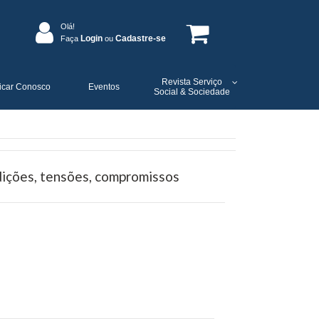
Olá!
Login
Cadastre-se
Faça
ou
Revista Serviço
icar Conosco
Eventos
Social & Sociedade
ções, tensões, compromissos