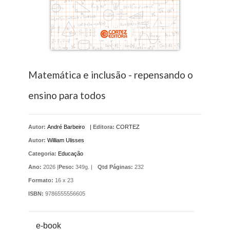
Matemática e inclusão - repensando o
ensino para todos
Autor:
André Barbeiro
|
Editora:
CORTEZ
Autor:
William Ulisses
Categoria:
Educação
Ano:
2026 |
Peso:
349g. |
Qtd Páginas:
232
Formato:
16 x 23
ISBN:
9786555556605
e-book