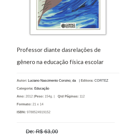
Professor diante dasrelações de
gênero na educação física escolar
Autor:
Luciano Nascimento Corsino; da
|
Editora:
CORTEZ
Categoria:
Educação
Ano:
2012 |
Peso:
154g. |
Qtd Páginas:
112
Formato:
21 x 14
ISBN:
9788524919152
De: R$ 63,00