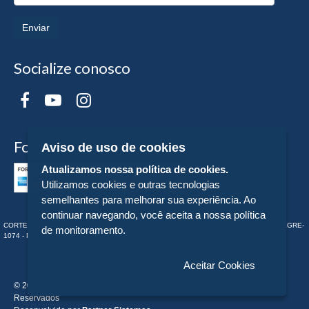
Enviar
Socialize conosco
Formas de Pagamento
Aviso de uso de cookies
Atualizamos nossa política de cookies.
Utilizamos cookies e outras tecnologias
semelhantes para melhorar sua experiência. Ao
continuar navegando, você aceita a nossa política
CORTEZ EDITORA E LIVRARIA LTDA - CNPJ n° 43.003.409/0001-74 - RUA MONTE ALEGRE-
de monitoramento.
1074 - PERDIZES - - SP
Aceitar Cookies
© 2026 CORTEZ EDITORA E LIVRARIA LTDA - Todos os Direitos
Reservados