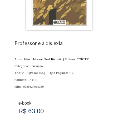
Professor e a dislexia
Autor:
Mauro Muszat; Sueli Rizzutti
|
Editora:
CORTEZ
Categoria:
Educação
Ano:
2018 |
Peso:
154g. |
Qtd Páginas:
112
Formato:
14 x 21
ISBN:
9788524919169
e-book
R$ 63,00