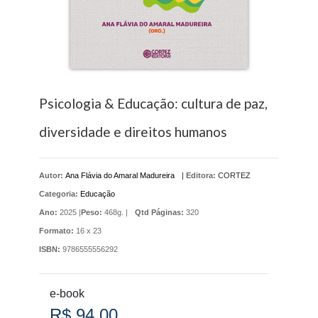
Psicologia & Educação: cultura de paz,
diversidade e direitos humanos
Autor:
Ana Flávia do Amaral Madureira
|
Editora:
CORTEZ
Categoria:
Educação
Ano:
2025 |
Peso:
468g. |
Qtd Páginas:
320
Formato:
16 x 23
ISBN:
9786555556292
e-book
R$ 94,00