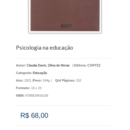
Psicologia na educação
Autor:
Claudia Davis; Zilma de Morae
|
Editora:
CORTEZ
Categoria:
Educação
Ano:
2021 |
Peso:
244g. |
Qtd Páginas:
152
Formato:
16 x 23
ISBN:
9788524916106
R$ 68,00