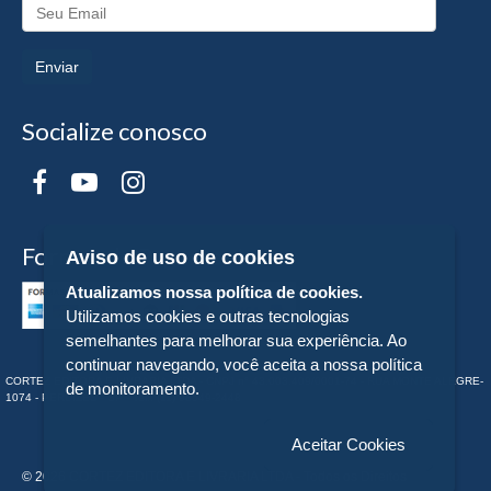
Enviar
Socialize conosco
Formas de Pagamento
Aviso de uso de cookies
Atualizamos nossa política de cookies.
Utilizamos cookies e outras tecnologias
semelhantes para melhorar sua experiência. Ao
continuar navegando, você aceita a nossa política
CORTEZ EDITORA E LIVRARIA LTDA - CNPJ n° 43.003.409/0001-74 - RUA MONTE ALEGRE-
de monitoramento.
1074 - PERDIZES - SP - Tel:. (11) 98549-2448
Aceitar Cookies
© 2026 CORTEZ EDITORA E LIVRARIA LTDA - Todos os Direitos