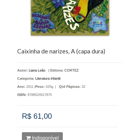
Caixinha de narizes, A (capa dura)
Autor:
Liana Leão
|
Editora:
CORTEZ
Categoria:
Literatura Infantil
Ano:
2011 |
Peso:
425g. |
Qtd Páginas:
32
ISBN:
9788524917875
R$ 61,00
Indisponível