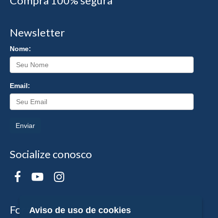
Compra 100% segura
Newsletter
Nome:
Email:
Enviar
Socialize conosco
Formas de Pagamento
Aviso de uso de cookies