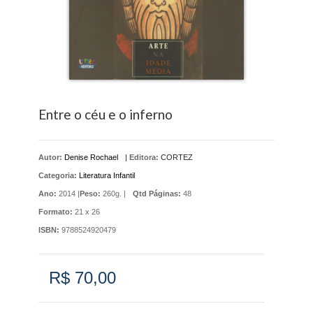
Entre o céu e o inferno
Autor:
Denise Rochael
|
Editora:
CORTEZ
Categoria:
Literatura Infantil
Ano:
2014 |
Peso:
260g. |
Qtd Páginas:
48
Formato:
21 x 26
ISBN:
9788524920479
R$ 70,00