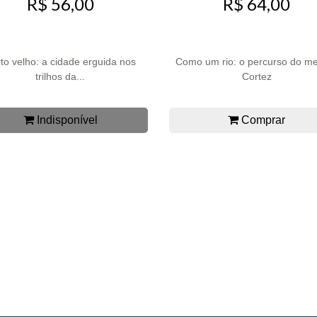
R$ 56,00
R$ 64,00
to velho: a cidade erguida nos
Como um rio: o percurso do m
trilhos da...
Cortez
Indisponível
Comprar