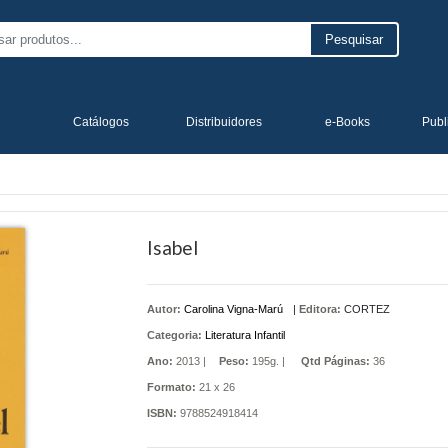
Pesquisar
Catálogos
Distribuidores
e-Books
Publ
Isabel
Autor:
Carolina Vigna-Marú
|
Editora:
CORTEZ
Categoria:
Literatura Infantil
Ano:
2013 |
Peso:
195g. |
Qtd Páginas:
36
Formato:
21 x 26
ISBN:
9788524918414