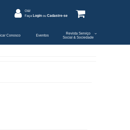
Olá!
Login
Cadastre-se
Faça
ou
Revista Serviço
icar Conosco
Eventos
Social & Sociedade