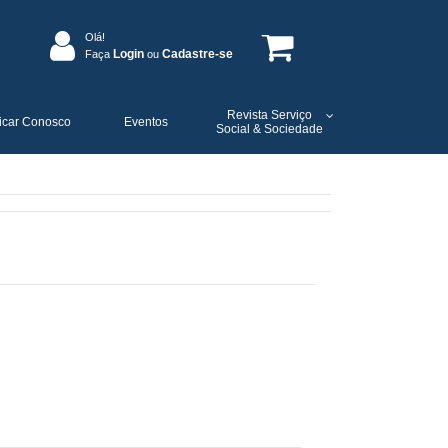
Olá!
Login
Cadastre-se
Faça
ou
Revista Serviço
icar Conosco
Eventos
Social & Sociedade