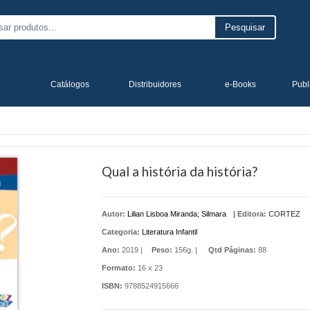
Pesquisar
Catálogos
Distribuidores
e-Books
Publ
Qual a história da história?
Autor:
Lilian Lisboa Miranda; Silmara
|
Editora:
CORTEZ
Categoria:
Literatura Infantil
Ano:
2019 |
Peso:
156g. |
Qtd Páginas:
88
Formato:
16 x 23
ISBN:
9788524915666