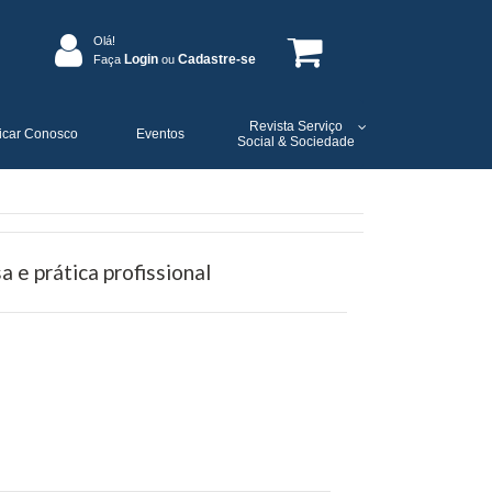
Olá!
Login
Cadastre-se
Faça
ou
Revista Serviço
icar Conosco
Eventos
Social & Sociedade
a e prática profissional