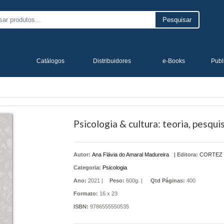
Pesquisar
Catálogos
Distribuidores
e-Books
Publ
Psicologia & cultura: teoria, pesquis
Autor:
Ana Flávia do Amaral Madureira
|
Editora:
CORTEZ
Categoria:
Psicologia
Ano:
2021 |
Peso:
600g. |
Qtd Páginas:
400
Formato:
16 x 23
ISBN:
9786555550535