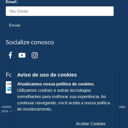
Email:
Enviar
Socialize conosco
Formas de Pagamento
Aviso de uso de cookies
Atualizamos nossa política de cookies.
Utilizamos cookies e outras tecnologias
semelhantes para melhorar sua experiência. Ao
continuar navegando, você aceita a nossa política
CORTEZ EDITORA E LIVRARIA LTDA - CNPJ n° 43.003.409/0001-74 - RUA MONTE ALEGRE-
de monitoramento.
1074 - PERDIZES - SP - Tel:. (11) 98549-2448
Aceitar Cookies