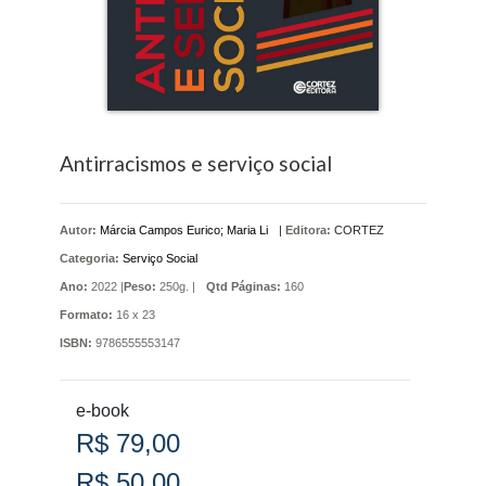
Antirracismos e serviço social
Autor:
Márcia Campos Eurico; Maria Li
|
Editora:
CORTEZ
Categoria:
Serviço Social
Ano:
2022 |
Peso:
250g. |
Qtd Páginas:
160
Formato:
16 x 23
ISBN:
9786555553147
e-book
R$ 79,00
R$ 50,00