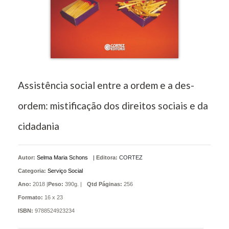
Assistência social entre a ordem e a des-
ordem: mistificação dos direitos sociais e da
cidadania
Autor:
Selma Maria Schons
|
Editora:
CORTEZ
Categoria:
Serviço Social
Ano:
2018 |
Peso:
390g. |
Qtd Páginas:
256
Formato:
16 x 23
ISBN:
9788524923234