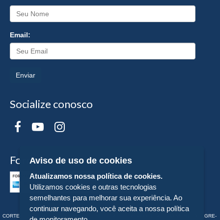
Email:
Enviar
Socialize conosco
Formas de Pagamento
Aviso de uso de cookies
Atualizamos nossa política de cookies.
Utilizamos cookies e outras tecnologias
semelhantes para melhorar sua experiência. Ao
continuar navegando, você aceita a nossa política
CORTEZ EDITORA E LIVRARIA LTDA - CNPJ n° 43.003.409/0001-74 - RUA MONTE ALEGRE-
de monitoramento.