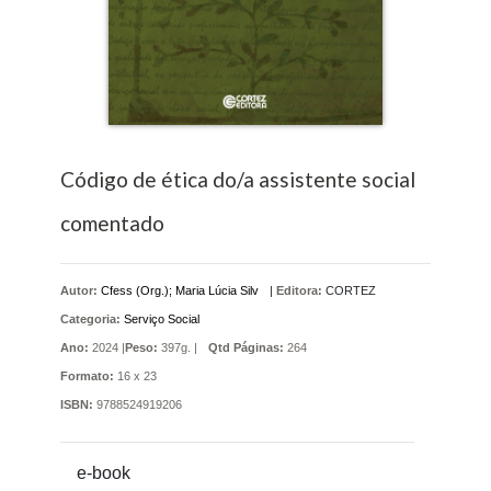
Código de ética do/a assistente social
comentado
Autor:
Cfess (Org.); Maria Lúcia Silv
|
Editora:
CORTEZ
Categoria:
Serviço Social
Ano:
2024 |
Peso:
397g. |
Qtd Páginas:
264
Formato:
16 x 23
ISBN:
9788524919206
e-book