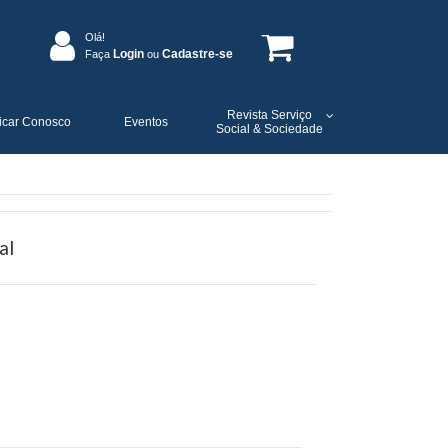
Olá!
Login
Cadastre-se
Faça
ou
Revista Serviço
icar Conosco
Eventos
Social & Sociedade
al