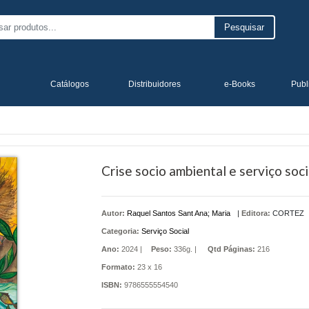
Pesquisar
Catálogos
Distribuidores
e-Books
Publ
Crise socio ambiental e serviço soci
Autor:
Raquel Santos Sant Ana; Maria
|
Editora:
CORTEZ
Categoria:
Serviço Social
Ano:
2024 |
Peso:
336g. |
Qtd Páginas:
216
Formato:
23 x 16
ISBN:
9786555554540