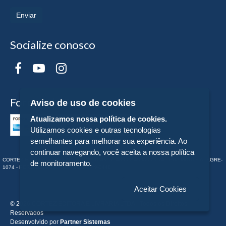
Enviar
Socialize conosco
Formas de Pagamento
Aviso de uso de cookies
Atualizamos nossa política de cookies.
Utilizamos cookies e outras tecnologias
semelhantes para melhorar sua experiência. Ao
continuar navegando, você aceita a nossa política
CORTEZ EDITORA E LIVRARIA LTDA - CNPJ n° 43.003.409/0001-74 - RUA MONTE ALEGRE-
de monitoramento.
1074 - PERDIZES - SP - Tel:. (11) 98549-2448
Aceitar Cookies
© 2026 CORTEZ EDITORA E LIVRARIA LTDA - Todos os Direitos
Reservados
Desenvolvido por
Partner Sistemas