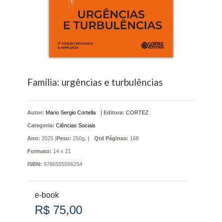
Família: urgências e turbulências
Autor:
Mario Sergio Cortella
|
Editora:
CORTEZ
Categoria:
Ciências Sociais
Ano:
2025 |
Peso:
250g. |
Qtd Páginas:
168
Formato:
14 x 21
ISBN:
9786555556254
e-book
R$ 75,00