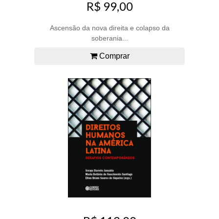
R$ 99,00
Ascensão da nova direita e colapso da
soberania...
Comprar