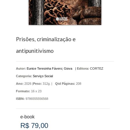
Prisões, criminalização e
antipunitivismo
Autor:
Eunice Teresinha Fávero; Giova
|
Editora:
CORTEZ
Categoria:
Serviço Social
Ano:
2026 |
Peso:
312g. |
Qtd Páginas:
208
Formato:
16 x 23
ISBN:
9786555556568
e-book
R$ 79,00