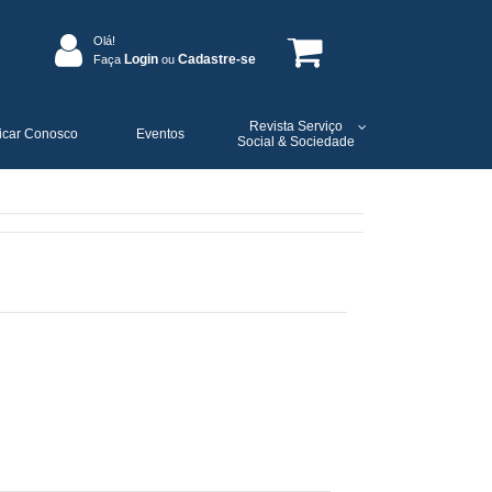
Olá!
Login
Cadastre-se
Faça
ou
Revista Serviço
icar Conosco
Eventos
Social & Sociedade