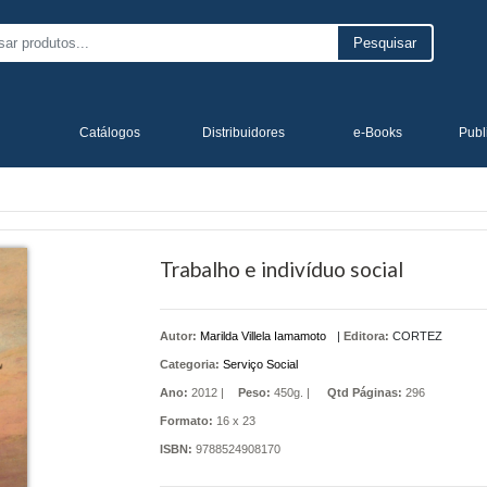
Pesquisar
Catálogos
Distribuidores
e-Books
Publ
Trabalho e indivíduo social
Autor:
Marilda Villela Iamamoto
|
Editora:
CORTEZ
Categoria:
Serviço Social
Ano:
2012 |
Peso:
450g. |
Qtd Páginas:
296
Formato:
16 x 23
ISBN:
9788524908170